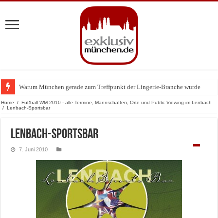
Warum München gerade zum Treffpunkt der Lingerie-Branche wurde
BMW Art Cars in München: Warum die rollenden Kunstwerke bis heute einz
Home
/
Fußball WM 2010 - alle Termine, Mannschaften, Orte und Public Viewing im Lenbach
/
Lenbach-Sportsbar
Lenbach-Sportsbar
7. Juni 2010