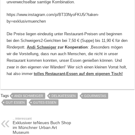
unverwechselbar samtige Kombination.
https://www.instagram.com/p/BT33NyoFKU5/?taken-
by=exklusivmuenchen
Die Preise liegen eindeutig unter Restaurant-Preisen und beginnen
bei den Schweigers2-Gerichten bei 7,50 € (Suppe) bis 11,90 € für den
Rinderpott.
Andi Schweiger
zur Kooperation
: ‚Besonders mögen
wir die Vorstellung, dass nun auch Menschen, die nicht in unser
Restaurant kommen konnten, unser Essen genießen können. Und
zwar in den eigenen vier Wänden!‘ Wer sich einen kleinen Vorrat holt,
hat also immer
tolles Restaurant-Essen auf dem eigenen Tisch!
Tags
ANDI SCHWEIGER
DELIKATESSEN
GOURMISTAS
GUT ESSEN
GUTES ESSEN
.. interessant
Exklusiver teNeues Buch Shop
im Münchner Urban Art
Museum