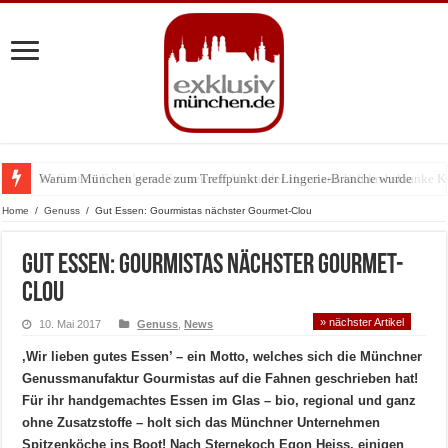
Warum München gerade zum Treffpunkt der Lingerie-Branche wurde
Home
/
Genuss
/
Gut Essen: Gourmistas nächster Gourmet-Clou
Gut Essen: Gourmistas nächster Gourmet-
Clou
» nächster Artikel
10. Mai 2017
Genuss
,
News
‚Wir lieben gutes Essen’ – ein Motto, welches sich die Münchner
Genussmanufaktur Gourmistas auf die Fahnen geschrieben hat!
Für ihr handgemachtes Essen im Glas – bio, regional und ganz
ohne Zusatzstoffe – holt sich das Münchner Unternehmen
Spitzenköche ins Boot! Nach Sternekoch Egon Heiss, einigen