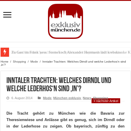
Zu Gast im Fränk’ness: Sternekoch Alexander Herrmann lädt krebskranke K
Warum München gerade zum Treffpunkt der Lingerie-Branche wurde
Home
/
Shopping
/
Mode
/
Inntaler Trachten: Welches Dirndl und welche Lederhos‘n sind
‚in’?
Inntaler Trachten: Welches Dirndl und
welche Lederhos‘n sind ‚in’?
6. August 2014
Mode
,
München exklusiv
,
News
,
Shopping
» nächster Artikel
Die Tracht gehört zu München wie die Bavaria zur
Theresienwiese und Anlässe gibt es genug, sich im Dirndl oder
in der Lederhose zu zeigen. Ob bayerisch, zünftig zu den