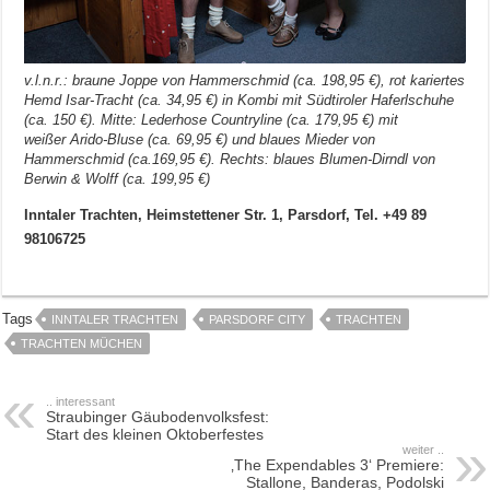
v.l.n.r.: braune Joppe von Hammerschmid (ca. 198,95 €), rot kariertes
Hemd Isar-Tracht (ca. 34,95 €) in Kombi mit Südtiroler Haferlschuhe
(ca. 150 €). Mitte: Lederhose Countryline (ca. 179,95 €) mit
weißer Arido-Bluse (ca. 69,95 €) und blaues Mieder von
Hammerschmid (ca.169,95 €). Rechts: blaues Blumen-Dirndl von
Berwin & Wolff (ca. 199,95 €)
Inntaler Trachten, Heimstettener Str. 1, Parsdorf, Tel. +49 89
98106725
Tags
INNTALER TRACHTEN
PARSDORF CITY
TRACHTEN
TRACHTEN MÜCHEN
.. interessant
Straubinger Gäubodenvolksfest:
Start des kleinen Oktoberfestes
weiter ..
‚The Expendables 3‘ Premiere:
Stallone, Banderas, Podolski