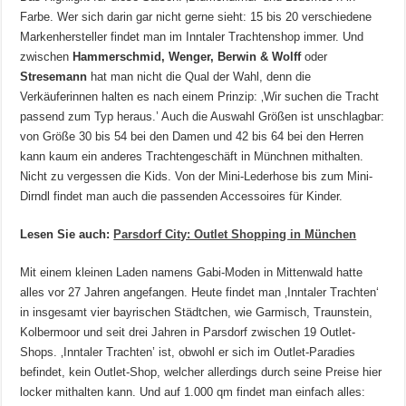
Farbe. Wer sich darin gar nicht gerne sieht: 15 bis 20 verschiedene
Markenhersteller findet man im Inntaler Trachtenshop immer. Und
zwischen
Hammerschmid, Wenger, Berwin & Wolff
oder
Stresemann
hat man nicht die Qual der Wahl, denn die
Verkäuferinnen halten es nach einem Prinzip: ‚Wir suchen die Tracht
passend zum Typ heraus.’ Auch die Auswahl Größen ist unschlagbar:
von Größe 30 bis 54 bei den Damen und 42 bis 64 bei den Herren
kann kaum ein anderes Trachtengeschäft in Münchnen mithalten.
Nicht zu vergessen die Kids. Von der Mini-Lederhose bis zum Mini-
Dirndl findet man auch die passenden Accessoires für Kinder.
Lesen Sie auch:
Parsdorf City: Outlet Shopping in München
Mit einem kleinen Laden namens Gabi-Moden in Mittenwald hatte
alles vor 27 Jahren angefangen. Heute findet man ‚Inntaler Trachten‘
in insgesamt vier bayrischen Städtchen, wie Garmisch, Traunstein,
Kolbermoor und seit drei Jahren in Parsdorf zwischen 19 Outlet-
Shops. ‚Inntaler Trachten’ ist, obwohl er sich im Outlet-Paradies
befindet, kein Outlet-Shop, welcher allerdings durch seine Preise hier
locker mithalten kann. Und auf 1.000 qm findet man einfach alles: