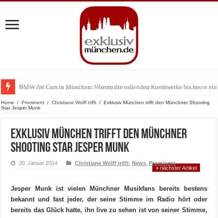
BMW Art Cars in München: Warum die rollenden Kunstwerke bis heute einz
Home
/
Prominent
/
Christiane Wolff trifft
/
Exklusiv München trifft den Münchner Shooting
Star Jesper Munk
Exklusiv München trifft den Münchner
Shooting Star Jesper Munk
20. Januar 2014
Christiane Wolff trifft
,
News
,
Prominent
» nächster Artikel
Jesper Munk ist vielen Münchner Musikfans bereits bestens
bekannt und fast jeder, der seine Stimme im Radio hört oder
bereits das Glück hatte, ihn live zu sehen ist von seiner Stimme,