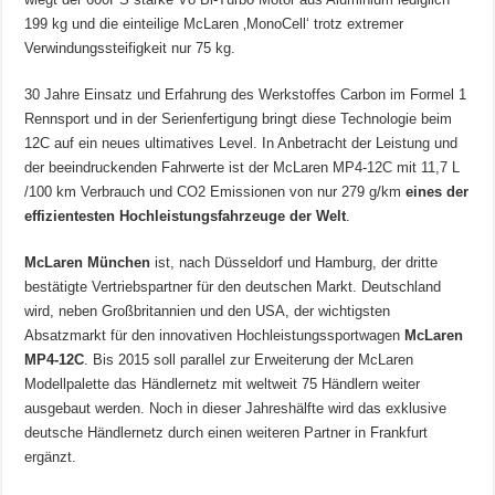
199 kg und die einteilige McLaren ‚MonoCell‘ trotz extremer
Verwindungssteifigkeit nur 75 kg.
30 Jahre Einsatz und Erfahrung des Werkstoffes Carbon im Formel 1
Rennsport und in der Serienfertigung bringt diese Technologie beim
12C auf ein neues ultimatives Level. In Anbetracht der Leistung und
der beeindruckenden Fahrwerte ist der McLaren MP4-12C mit 11,7 L
/100 km Verbrauch und CO2 Emissionen von nur 279 g/km
eines der
effizientesten Hochleistungsfahrzeuge der Welt
.
McLaren München
ist, nach Düsseldorf und Hamburg, der dritte
bestätigte Vertriebspartner für den deutschen Markt. Deutschland
wird, neben Großbritannien und den USA, der wichtigsten
Absatzmarkt für den innovativen Hochleistungssportwagen
McLaren
MP4-12C
. Bis 2015 soll parallel zur Erweiterung der McLaren
Modellpalette das Händlernetz mit weltweit 75 Händlern weiter
ausgebaut werden. Noch in dieser Jahreshälfte wird das exklusive
deutsche Händlernetz durch einen weiteren Partner in Frankfurt
ergänzt.