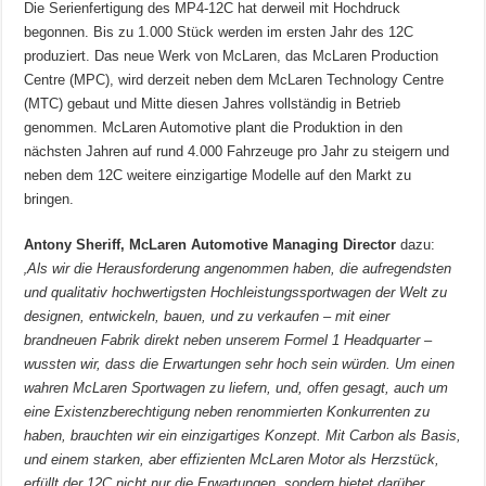
Die Serienfertigung des MP4-12C hat derweil mit Hochdruck
begonnen. Bis zu 1.000 Stück werden im ersten Jahr des 12C
produziert. Das neue Werk von McLaren, das McLaren Production
Centre (MPC), wird derzeit neben dem McLaren Technology Centre
(MTC) gebaut und Mitte diesen Jahres vollständig in Betrieb
genommen. McLaren Automotive plant die Produktion in den
nächsten Jahren auf rund 4.000 Fahrzeuge pro Jahr zu steigern und
neben dem 12C weitere einzigartige Modelle auf den Markt zu
bringen.
Antony Sheriff, McLaren Automotive Managing Director
dazu:
‚Als wir die Herausforderung angenommen haben, die aufregendsten
und qualitativ hochwertigsten Hochleistungssportwagen der Welt zu
designen, entwickeln, bauen, und zu verkaufen – mit einer
brandneuen Fabrik direkt neben unserem Formel 1 Headquarter –
wussten wir, dass die Erwartungen sehr hoch sein würden. Um einen
wahren McLaren Sportwagen zu liefern, und, offen gesagt, auch um
eine Existenzberechtigung neben renommierten Konkurrenten zu
haben, brauchten wir ein einzigartiges Konzept. Mit Carbon als Basis,
und einem starken, aber effizienten McLaren Motor als Herzstück,
erfüllt der 12C nicht nur die Erwartungen, sondern bietet darüber