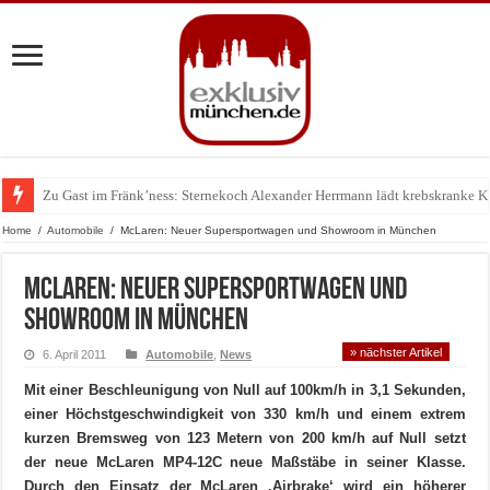
Zu Gast im Fränk’ness: Sternekoch Alexander Herrmann lädt krebskranke K
Warum München gerade zum Treffpunkt der Lingerie-Branche wurde
Home
/
Automobile
/
McLaren: Neuer Supersportwagen und Showroom in München
McLaren: Neuer Supersportwagen und
Showroom in München
» nächster Artikel
6. April 2011
Automobile
,
News
Mit einer Beschleunigung von Null auf 100km/h in 3,1 Sekunden,
einer Höchstgeschwindigkeit von 330 km/h und einem extrem
kurzen Bremsweg von 123 Metern von 200 km/h auf Null setzt
der neue McLaren MP4-12C neue Maßstäbe in seiner Klasse.
Durch den Einsatz der McLaren ‚Airbrake‘ wird ein höherer