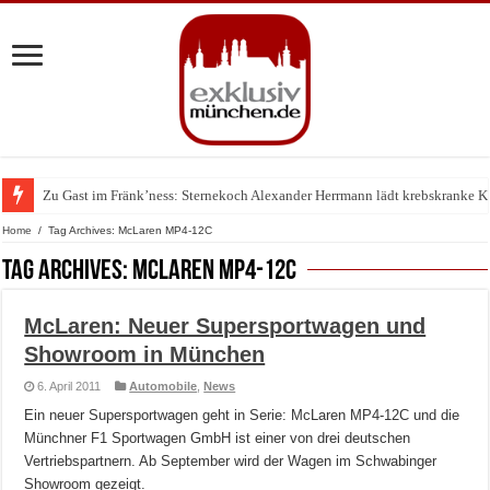
Zu Gast im Fränk’ness: Sternekoch Alexander Herrmann lädt krebskranke K
Home
/
Tag Archives: McLaren MP4-12C
Tag Archives:
McLaren MP4-12C
McLaren: Neuer Supersportwagen und
Showroom in München
6. April 2011
Automobile
,
News
Ein neuer Supersportwagen geht in Serie: McLaren MP4-12C und die
Münchner F1 Sportwagen GmbH ist einer von drei deutschen
Vertriebspartnern. Ab September wird der Wagen im Schwabinger
Showroom gezeigt.