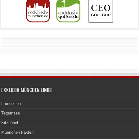
Exklusiv-München Links
Immobilien
Tegernsee
Kitzbühel
Muenchen Fakten