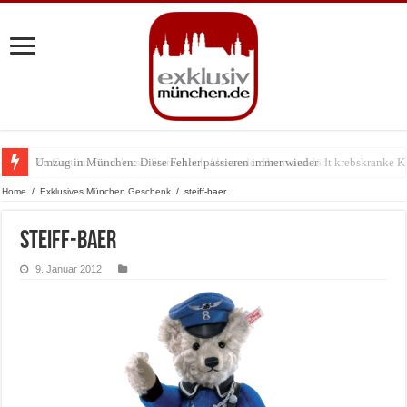
Umzug in München: Diese Fehler passieren immer wieder
Zu Gast im Fränk’ness: Sternekoch Alexander Herrmann lädt krebskranke K
Home
/
Exklusives München Geschenk
/
steiff-baer
steiff-baer
9. Januar 2012