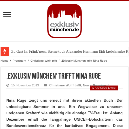
Zu Gast im Fränk’ness: Sternekoch Alexander Herrmann lädt krebskranke K
Warum München gerade zum Treffpunkt der Lingerie-Branche wurde
Home
/
Prominent
/
Christiane Wolff trifft
/
‚Exklusiv München‘ trifft Nina Ruge
‚Exklusiv München‘ trifft Nina Ruge
15. November 2013
Christiane Wolff trifft
,
News
,
Prominent
» nächster Artikel
Nina Ruge zeigt uns erneut mit ihrem aktuellen Buch ‚Der
unbesiegbare Sommer in uns. Ein Wegweiser zu unserem
ureigenen Kraftort‘ wie vielfältig die einstige TV-Frau ist. Anfang
Dezember erhält die langjährige UNICEF-Botschafterin das
Bundesverdienstkreuz für ihr karitatives Engagement. Diese