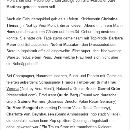
Mont‘), die sich Medienberichten zufolge von Star-Fußballer
Javi
Martinez
getrennt haben soll.
Auch ein Geburtstagskind gab es zu feiern. Kickboxerin
Christine
Theiss
(in ‚Nuit by Vera Mont‘), die an diesem Abend mit ihrem Mann
Hans und den weiteren Gästen auf ihren 34. Geburtstag anstossen
konnte. Sie hatte drei Tage zuvor gemeinsam mit Top-Model
Barbara
Meier
und Schauspielerin
Noémi Matsutani
den Dresscoded.com
Store in Ingolstadt offiziell eingeweiht: ‚Eine super Idee: Hochwertige
Ware zu reduziertem Preis. Denn welche Frau freut sich nicht über
ein Schnäppchen?‘
Bei Champagner, Hummersüppchen, Sushi und Risotto mit Garnelen
feierten außerdem: Schauspieler
Francis Fulton-Smith mit Frau
Verena
(‚Nuit by Vera Mont‘), Natascha Grün’s Bruder
Gernot Grün
(dresscoded.com), Produzent
Quirin Berg
(Freund von Natascha
Grpn),
Sabine Asimus
(Business Director Value Retail Germany),
Dr. Marc Mangold
(Marketing Director Value Retail Germany),
Charlotte von Oeynhausen
(Brand Ambassador Ingolstadt Village),
die ebenfalls schon beim Pop up-Store-Opening in Ingolstadt mit
dabei gewesen war (‚Ein Traum-Store mit traumhaften Kleidern.