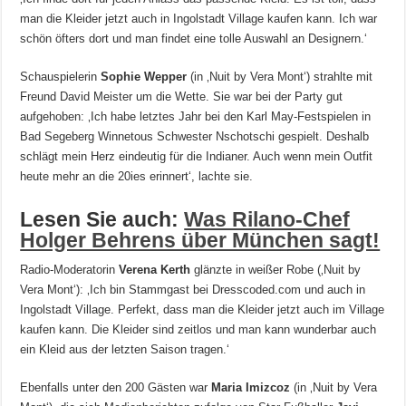
man die Kleider jetzt auch in Ingolstadt Village kaufen kann. Ich war
schön öfters dort und man findet eine tolle Auswahl an Designern.‘
Schauspielerin
Sophie Wepper
(in ‚Nuit by Vera Mont‘) strahlte mit
Freund David Meister um die Wette. Sie war bei der Party gut
aufgehoben: ‚Ich habe letztes Jahr bei den Karl May-Festspielen in
Bad Segeberg Winnetous Schwester Nschotschi gespielt. Deshalb
schlägt mein Herz eindeutig für die Indianer. Auch wenn mein Outfit
heute mehr an die 20ies erinnert‘, lachte sie.
Lesen Sie auch:
Was Rilano-Chef
Holger Behrens über München sagt!
Radio-Moderatorin
Verena Kerth
glänzte in weißer Robe (‚Nuit by
Vera Mont‘): ‚Ich bin Stammgast bei Dresscoded.com und auch in
Ingolstadt Village. Perfekt, dass man die Kleider jetzt auch im Village
kaufen kann. Die Kleider sind zeitlos und man kann wunderbar auch
ein Kleid aus der letzten Saison tragen.‘
Ebenfalls unter den 200 Gästen war
Maria Imizcoz
(in ‚Nuit by Vera