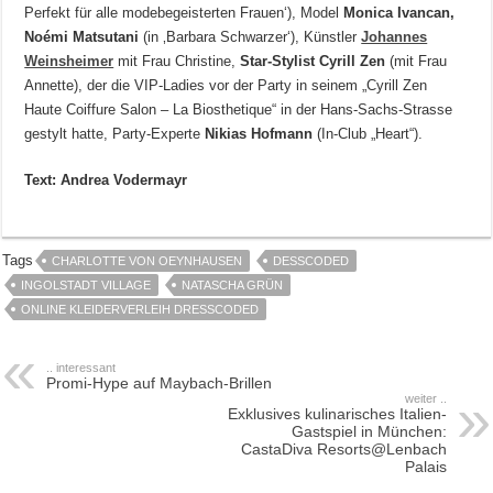
Perfekt für alle modebegeisterten Frauen‘), Model
Monica Ivancan,
Noémi Matsutani
(in ‚Barbara Schwarzer‘), Künstler
Johannes
Weinsheimer
mit Frau Christine,
Star-Stylist Cyrill Zen
(mit Frau
Annette), der die VIP-Ladies vor der Party in seinem „Cyrill Zen
Haute Coiffure Salon – La Biosthetique“ in der Hans-Sachs-Strasse
gestylt hatte, Party-Experte
Nikias Hofmann
(In-Club „Heart“).
Text: Andrea Vodermayr
Tags
CHARLOTTE VON OEYNHAUSEN
DESSCODED
INGOLSTADT VILLAGE
NATASCHA GRÜN
ONLINE KLEIDERVERLEIH DRESSCODED
.. interessant
Promi-Hype auf Maybach-Brillen
weiter ..
Exklusives kulinarisches Italien-
Gastspiel in München:
CastaDiva Resorts@Lenbach
Palais