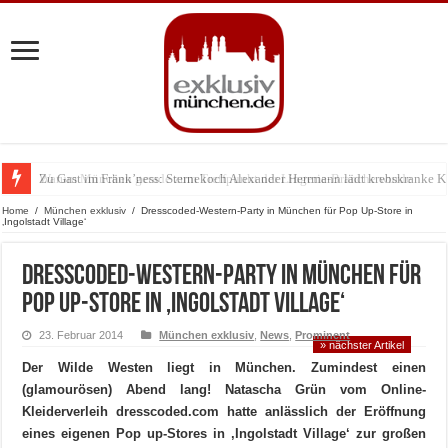
Zu Gast im Fränk’ness: Sternekoch Alexander Herrmann lädt krebskranke K
Warum München gerade zum Treffpunkt der Lingerie-Branche wurde
Home
/
München exklusiv
/
Dresscoded-Western-Party in München für Pop Up-Store in
‚Ingolstadt Village‘
Dresscoded-Western-Party in München für
Pop Up-Store in ‚Ingolstadt Village‘
23. Februar 2014
München exklusiv
,
News
,
Prominent
» nächster Artikel
Der Wilde Westen liegt in München. Zumindest einen
(glamourösen) Abend lang! Natascha Grün vom Online-
Kleiderverleih dresscoded.com hatte anlässlich der Eröffnung
eines eigenen Pop up-Stores in ‚Ingolstadt Village‘ zur großen