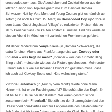
dresscoded.com aus. Die Abendroben und Cocktailkleider aus der
letzten Saison von Top-Designern wie zum Beispiel Barbara
Schwarzer, Nuit by Vera Mont und Young Couture gibt es nämlich ab
sofort (und noch bis zum 15. März) im
Dresscoded Pop up-Store
in
dem Luxus-Outlet ‚Ingolstadt Village‘ zu reduzierten Preisen (bis zu
70 % Preisnachlass) zu kaufen anstatt zu mieten. Und das wurde an
diesem Abend in München mit zahlreichen Prominenten gefeiert.
Mit dabei: Moderatorin
Sonya Kraus
(in ‚Barbara Schwarzer‘), die
extra für einen Abend aus Frankfurt angereist war:
Cowboy oder
Indianer – was liegt ihr mehr?
‚Indianer – weil das für mehr Bling
Bling steht‘, meinte sie wie aus der Pistole geschossen. ‚Mein erster
Freund sah aus wie ein Indianer. Obwohl ich gestehen muss, dass
ich auch auf Cowboy-Boots und -Hüte wahnsinnig stehe.‘
Victoria Lauterbach
(in ‚Nuit by Vera Mont‘) feierte ohne Mann
Heiner mit. Ist er ein Faschingsmuffel? Sie schüttelte den Kopf: ‚Er
ist heute zu Hause bei den Kindern. Wir waren gestern schon
zusammen beim
Filserball
.‘ Sie zählt zu den Stammgästen bei den
Dresscoded.com-Parties und zur Fangemeinde des Kleiderverleihs:
‚Ich finde dort für jeden Anlass das passende Kleid. Es ist toll, dass