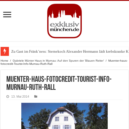
Zu Gast im Fränk’ness: Sternekoch Alexander Herrmann lädt krebskranke K
Warum München gerade zum Treffpunkt der Lingerie-Branche wurde
Home
/
Gabriele Münter Haus in Murnau: Auf den Spuren der 'Blauen Reiter'
/
Muenter-haus-
fotocredit-Tourist-Info-Murnau-Ruth-Rall
Muenter-haus-fotocredit-Tourist-Info-
Murnau-Ruth-Rall
13. Mai 2014