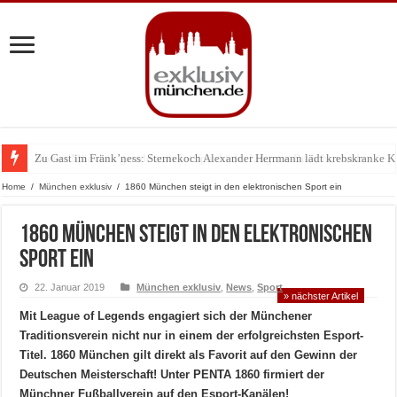
Zu Gast im Fränk’ness: Sternekoch Alexander Herrmann lädt krebskranke K
Warum München gerade zum Treffpunkt der Lingerie-Branche wurde
Home
/
München exklusiv
/
1860 München steigt in den elektronischen Sport ein
1860 München steigt in den elektronischen
Sport ein
22. Januar 2019
München exklusiv
,
News
,
Sport
» nächster Artikel
Mit League of Legends engagiert sich der Münchener
Traditionsverein nicht nur in einem der erfolgreichsten Esport-
Titel. 1860 München gilt direkt als Favorit auf den Gewinn der
Deutschen Meisterschaft! Unter PENTA 1860 firmiert der
Münchner Fußballverein auf den Esport-Kanälen!