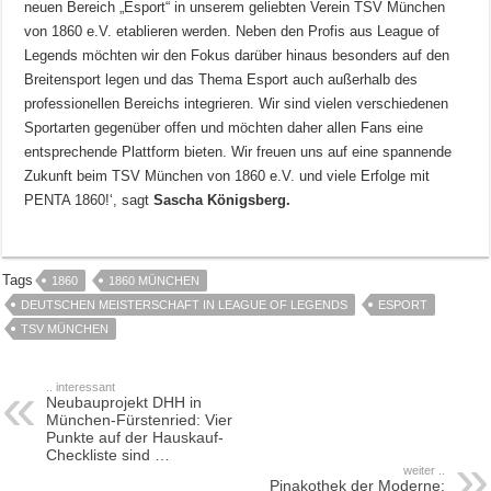
neuen Bereich „Esport“ in unserem geliebten Verein TSV München
von 1860 e.V. etablieren werden. Neben den Profis aus League of
Legends möchten wir den Fokus darüber hinaus besonders auf den
Breitensport legen und das Thema Esport auch außerhalb des
professionellen Bereichs integrieren. Wir sind vielen verschiedenen
Sportarten gegenüber offen und möchten daher allen Fans eine
entsprechende Plattform bieten. Wir freuen uns auf eine spannende
Zukunft beim TSV München von 1860 e.V. und viele Erfolge mit
PENTA 1860!‘, sagt
Sascha Königsberg.
Tags
1860
1860 MÜNCHEN
DEUTSCHEN MEISTERSCHAFT IN LEAGUE OF LEGENDS
ESPORT
TSV MÜNCHEN
.. interessant
Neubauprojekt DHH in
München-Fürstenried: Vier
Punkte auf der Hauskauf-
Checkliste sind …
weiter ..
Pinakothek der Moderne: