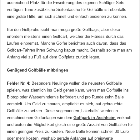
ausreichend Platz für die Erweiterung des eigenen Schläger-Sets
verfügen. Eine zusätzliche Seitentasche für Golfbälle ist ebenfalls
eine große Hilfe, um sich schnell und einfach bedienen zu können.
Bei den Golfprofis sieht man mega-große Golfbags, aber diese
erfordern meistens einen Golfcart, welcher die Fitness durch das
Laufen einbremst. Manche Golfer berichten auch davon, dass das
Golfcart-Fahren ihren Schwung kaputt macht. Deshalb sollte man am
Anfang viel zu Fuß auf dem Golfplatz zurück legen.
Genügend Golfbälle mitbringen
Fehler Nr. 4:
Besonders Neulinge wollen die neuesten Golfbälle
spielen, was ziemlich ins Geld gehen kann, wenn man Golfbälle ins
Biotop oder Wasserhindernis befördert und pro Runde zehn Bälle
verspielt. Um Geld zu sparen, empfiehlt es sich, auf gebrauchte
Golfbälle zu setzen. Diese sogenannten ‚Lakeballs‘ werden in
verschiedenen Golfanlagen wie dem
Golfpark in Aschheim
verkauft
und bieten die Möglichkeit gleich eine große Anzahl von Golfbällen für
einen geringen Preis zu kaufen. Neue Bälle können schnell 30 Euro
oder mehr kosten, weshalb gerade Anfänger auf preiswerte