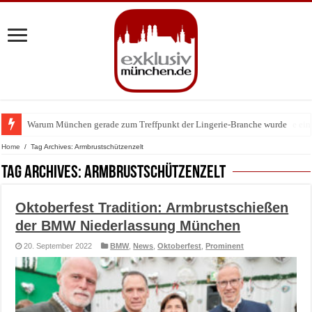
Warum München gerade zum Treffpunkt der Lingerie-Branche wurde
BMW Art Cars in München: Warum die rollenden Kunstwerke bis heute einz
Home
/
Tag Archives: Armbrustschützenzelt
Tag Archives:
Armbrustschützenzelt
Oktoberfest Tradition: Armbrustschießen
der BMW Niederlassung München
20. September 2022
BMW
,
News
,
Oktoberfest
,
Prominent