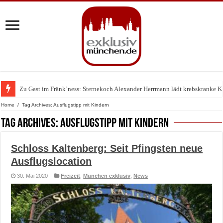
Zu Gast im Fränk’ness: Sternekoch Alexander Herrmann lädt krebskranke K
Home
/
Tag Archives: Ausflugstipp mit Kindern
Tag Archives:
Ausflugstipp mit Kindern
Schloss Kaltenberg: Seit Pfingsten neue
Ausflugslocation
30. Mai 2020
Freizeit
,
München exklusiv
,
News