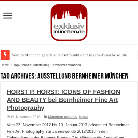
Warum München gerade zum Treffpunkt der Lingerie-Branche wurde
BMW Art Cars in München: Warum die rollenden Kunstwerke bis heute einz
Home
/
Tag Archives: Ausstellung Bernheimer München
Tag Archives:
Ausstellung Bernheimer München
HORST P. HORST: ICONS OF FASHION
AND BEAUTY bei Bernheimer Fine Art
Photography
19. November 2012
München exklusiv
,
News
Vom 23. November 2012 bis 19. Januar 2013 präsentiert Bernheimer
Fine Art Photography zur Jahreswende 2012/2013 in den
Galerieräumen der Brienner Strasse 7 in München die Ausstellung