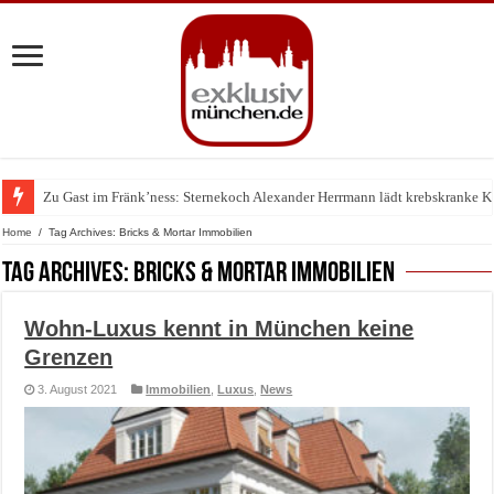
Zu Gast im Fränk’ness: Sternekoch Alexander Herrmann lädt krebskranke K
Warum München gerade zum Treffpunkt der Lingerie-Branche wurde
Home
/
Tag Archives: Bricks & Mortar Immobilien
Tag Archives:
Bricks & Mortar Immobilien
Wohn-Luxus kennt in München keine
Grenzen
3. August 2021
Immobilien
,
Luxus
,
News