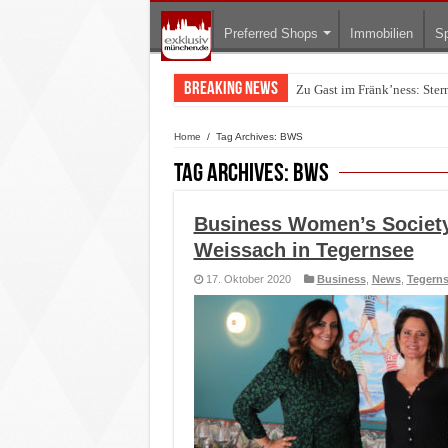
Preferred Shops
Immobilien
Sp
Breaking News
Zu Gast im Fränk’ness: Ste
Warum München gerade zum 
Home
/
Tag Archives: BWS
Tag Archives:
BWS
Business Women’s Societ
Weissach in Tegernsee
17. Oktober 2020
Business
,
News
,
Tegern