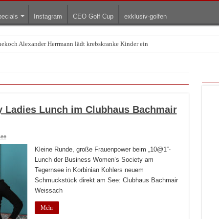
ecials
Instagram
CEO Golf Cup
exklusiv-golfen
rnekoch Alexander Herrmann lädt krebskranke Kinder ein
Treffpunkt der Lingerie-Branche wurde
y Ladies Lunch im Clubhaus Bachmair
see
Kleine Runde, große Frauenpower beim „10@1“-
Lunch der Business Women’s Society am
Tegernsee in Korbinian Kohlers neuem
Schmuckstück direkt am See: Clubhaus Bachmair
Weissach
Mehr