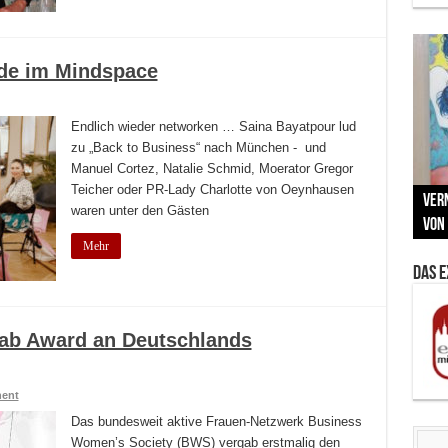
nde im Mindspace
Endlich wieder networken … Saina Bayatpour lud
zu „Back to Business“ nach München - und
Manuel Cortez, Natalie Schmid, Moerator Gregor
Neu
Teicher oder PR-Lady Charlotte von Oeynhausen
MAU
Vern
Zu G
War
BMW
waren unter den Gästen
Som
von 
Back
Her
Lin
Kuns
Mehr
Das 
ab Award an Deutschlands
nent
Das bundesweit aktive Frauen-Netzwerk Business
Women’s Society (BWS) vergab erstmalig den