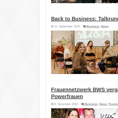
Back to Business: Talkru
11. September 2020
Business
,
News
Frauennetzwerk BWS verg
Powerfrauen
8. November 2018
Business
,
News
,
Promi