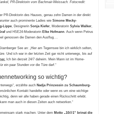
ankel, PR-Direktorin vom Bachmair-Weissach. Fotocredit:
r PR-Direktorin des Hauses, genau zehn Damen in der direkt
arunter auch prominente Ladies wie
Simone Mecky-
g-Lippe
, Designerin
Sonja Kiefer
, Moderatorin
Sylvia Walker
,
Graf
und HSE24-Moderatorin
Elke Hofmann
. Auch wenn Petrus
mmel genossen die Damen den Ausflug….
tarnberger See an: „Hier am Tegernsee bin ich wirklich selten,
e. Und ich war in der letzten Zeit gar nicht unterwegs, bis auf
ner.
Ich bin derzeit 24/7 daheim. Mein Mann ist im Home-
für ein paar Stunden vor die Türe darf.“
uennetworking so wichtig?
 unterwegs“, erzählte auch
Nadja Prinzessin zu Schaumburg-
ersönlichen Kontakt handelte oder wenn es um eine wichtige
chtig, denn wir alle haben gerade einen Rückschritt erlebt.
kann man auch in diesen Zeiten auch networken.“
emeinsam stark machen. Unter dem
Motto „10@1“ bringt die