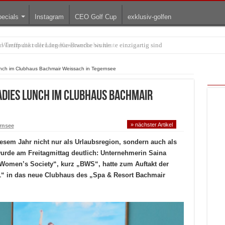
ecials
Instagram
CEO Golf Cup
exklusiv-golfen
arum die rollenden Kunstwerke bis heute einzigartig sind
nch im Clubhaus Bachmair Weissach in Tegernsee
adies Lunch im Clubhaus Bachmair
» nächster Artikel
rnsee
iesem Jahr nicht nur als Urlaubsregion, sondern auch als
wurde am Freitagmittag deutlich: Unternehmerin Saina
 Women’s Society“, kurz „BWS“, hatte zum Auftakt der
“ in das neue Clubhaus des „Spa & Resort Bachmair