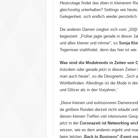
Heutzutage findet das eben in kleinerem R
gleichzeitig unterhalten? Settings wie heut
Gelegenheit, sich endlich wieder persönlic
Die anderen Damen zeigten sich vom „10@
begeistert. „Früher jagte gerade in dieser J
und alles kleiner und intimer“, so
Sonja Kie
Tegernsee stattfindet, denn das hier ist wi
Was sind die Modetrends in Zeiten von C
trotzdem oder gerade jetzt in diesen Zeite
man auch heute“, so die Designerin. „Sich a
Wohlbefinden. Allerdings ist die Mode in di
und Glitzer als in den Vorjahren.‘
„Diese kleinen und exklusiveren Damenrunde
da größere Runden derzeit nicht erlaubt und
diesen kleinen Treffen viel intensivere Ge
jetzt in der
Coronazeit ist Networking wich
wissen, wie es dem anderen ergeht und man
beim letzten „
Back to Business“-Event v