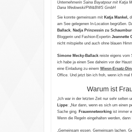
Unternehmerin Saina Bayatpour mit Katja M
Dana Wedowski/PW&BWS GmbH
Sie konnte gemeinsam mit
Katja Mankel,
de
am See gelegenen In-Location begrüßen. D
Ballack
,
Nadja Prinzessin zu Schaumbur
Bloggerin und Fashion-Expertin
Jeannette 
nicht mitspielte und auch ohne blauen Hi
Simone Mecky-Ballack
reiste eigens vom S
ich habe ja einen See daheim vor der Haustür
eine Einladung zu einem
Wiesn-Ersatz-Din
Office. Und jetzt bin ich froh, wenn ich mal 
Warum ist Fra
„Ich war in der letzten Zeit nur sehr selten
Lippe
: „Nur dann, wenn es sich um einen p
Sache ging.
Frauennetworking
ist immer wi
Wenn die Regeln eingehalten werden, dann 
„Gemeinsam essen. Gemeinsam lachen. G