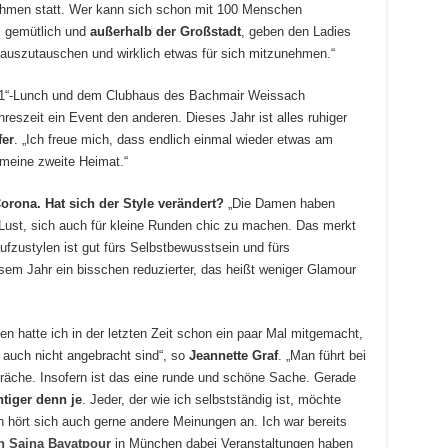
ahmen statt. Wer kann sich schon mit 100 Menschen
e, gemütlich und
außerhalb der Großstadt
, geben den Ladies
h auszutauschen und wirklich etwas für sich mitzunehmen.“
1“-Lunch und dem Clubhaus des Bachmair Weissach
ahreszeit ein Event den anderen. Dieses Jahr ist alles ruhiger
fer
. „Ich freue mich, dass endlich einmal wieder etwas am
e meine zweite Heimat.“
orona. Hat sich der Style verändert?
„Die Damen haben
n Lust, sich auch für kleine Runden chic zu machen. Das merkt
ufzustylen ist gut fürs Selbstbewusstsein und fürs
esem Jahr ein bisschen reduzierter, das heißt weniger Glamour
n hatte ich in der letzten Zeit schon ein paar Mal mitgemacht,
 auch nicht angebracht sind“, so
Jeannette Graf
. „Man führt bei
spräche. Insofern ist das eine runde und schöne Sache. Gerade
tiger denn je
. Jeder, der wie ich selbstständig ist, möchte
 hört sich auch gerne andere Meinungen an. Ich war bereits
on
Saina Bayatpour
in München dabei Veranstaltungen haben