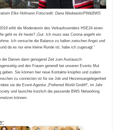
deratorin Elke Hofmann.Fotocredit: Dana Wedowski/PW&BWS
2019 erlitt die Moderatorin des Verkaufssenders HSE24 einen
Wie geht es ihr heute? „Gut. Ich muss was Corona angeht ein
ehme. Ich versuche die Balance zu halten zwischen Angst und
und da es nur eine kleine Runde ist, habe ich zugesagt.“
n die Damen dann genügend Zeit zum Austausch:
gegenseitig und den Frauen generell bei unseren Events Mut
g geben. Sie können hier neue Kontakte knüpfen und zudem
enschen zu connecten ist für sie Job und Herzensangelegenheit
ndete sie die Event-Agentur „Preferred World GmbH“, im Jahr
Society und launchte kürzlich die passende BWS Networking
ernetzen können.
e: