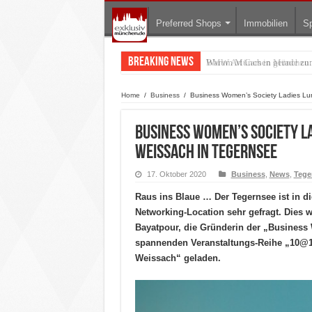
Preferred Shops
Immobilien
Sp
Breaking News
BMW Art Cars in München: W
Home
/
Business
/
Business Women’s Society Ladies Lu
Business Women’s Society L
Weissach in Tegernsee
17. Oktober 2020
Business
,
News
,
Tege
Raus ins Blaue … Der Tegernsee ist in d
Networking-Location sehr gefragt. Dies 
Bayatpour, die Gründerin der „Business
spannenden Veranstaltungs-Reihe „10@1
Weissach“ geladen.