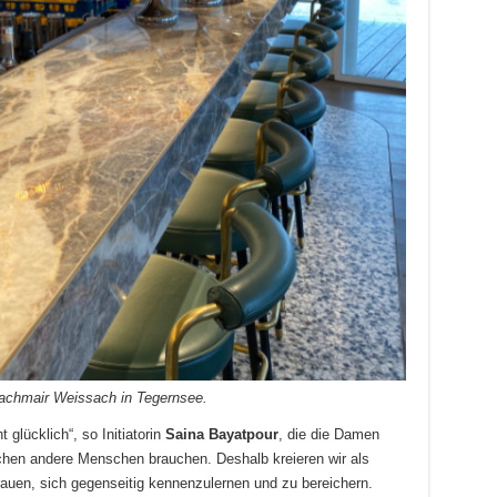
achmair Weissach in Tegernsee.
glücklich“, so Initiatorin
Saina Bayatpour
, die die Damen
chen andere Menschen brauchen. Deshalb kreieren wir als
auen, sich gegenseitig kennenzulernen und zu bereichern.