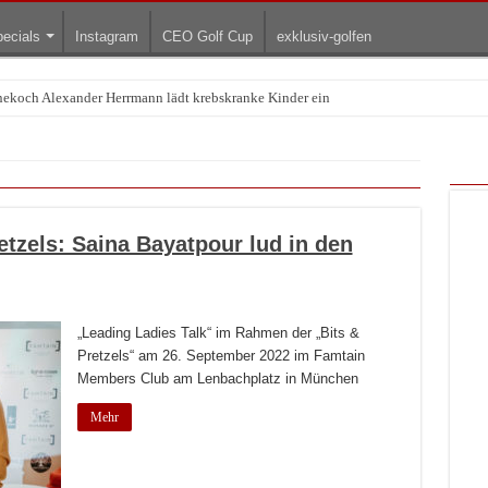
ecials
Instagram
CEO Golf Cup
exklusiv-golfen
rnekoch Alexander Herrmann lädt krebskranke Kinder ein
Treffpunkt der Lingerie-Branche wurde
etzels: Saina Bayatpour lud in den
„Leading Ladies Talk“ im Rahmen der „Bits &
Pretzels“ am 26. September 2022 im Famtain
Members Club am Lenbachplatz in München
Mehr