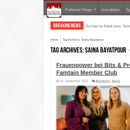
Preferred Shops
Immobilien
Sp
Breaking News
Zu Gast im Fränk’ness: Ste
Warum München gerade zum 
Home
/
Tag Archives: Saina Bayatpour
Tag Archives:
Saina Bayatpour
Frauenpower bei Bits & Pr
Famtain Member Club
26. September 2022
Business
,
News