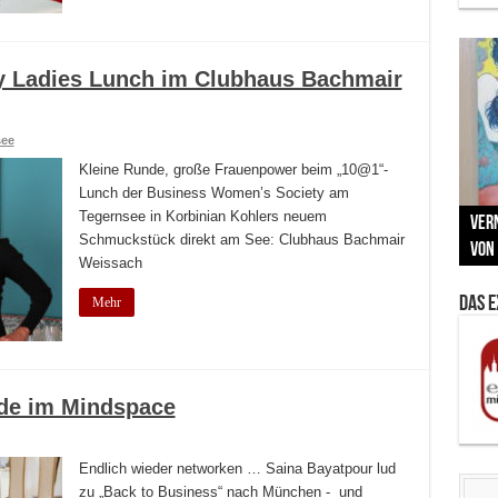
y Ladies Lunch im Clubhaus Bachmair
see
Kleine Runde, große Frauenpower beim „10@1“-
Lunch der Business Women’s Society am
Neu
Tegernsee in Korbinian Kohlers neuem
MAU
Vern
Zu G
War
BMW
Schmuckstück direkt am See: Clubhaus Bachmair
Som
von 
Back
Her
Lin
Kuns
Weissach
Das 
Mehr
nde im Mindspace
Endlich wieder networken … Saina Bayatpour lud
zu „Back to Business“ nach München - und