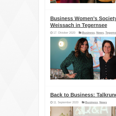
Business Women’s Societ
Weissach in Tegernsee
17. Oktober 2020
Business
,
News
,
Tegern
Back to Business: Talkru
11. September 2020
Business
,
News