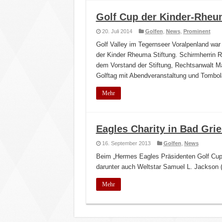
Golf Cup der Kinder-Rheum
20. Juli 2014
Golfen
,
News
,
Prominent
Golf Valley im Tegernseer Voralpenland wa
der Kinder Rheuma Stiftung. Schirmherrin Ro
dem Vorstand der Stiftung, Rechtsanwalt 
Golftag mit Abendveranstaltung und Tombol
Mehr
Eagles Charity in Bad Grie
16. September 2013
Golfen
,
News
Beim „Hermes Eagles Präsidenten Golf Cup"
darunter auch Weltstar Samuel L. Jackson (
Mehr