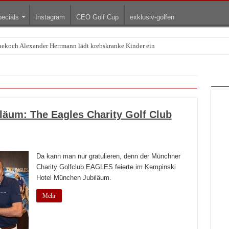
ecials
Instagram
CEO Golf Cup
exklusiv-golfen
rnekoch Alexander Herrmann lädt krebskranke Kinder ein
Treffpunkt der Lingerie-Branche wurde
iläum: The Eagles Charity Golf Club
Da kann man nur gratulieren, denn der Münchner
Charity Golfclub EAGLES feierte im Kempinski
Hotel München Jubiläum.
Mehr