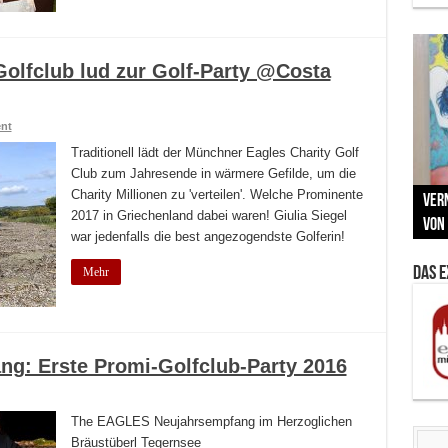
olfclub lud zur Golf-Party @Costa
nt
Traditionell lädt der Münchner Eagles Charity Golf
Club zum Jahresende in wärmere Gefilde, um die
Neu
Charity Millionen zu 'verteilen'. Welche Prominente
MAU
Vern
Zu G
War
BMW
2017 in Griechenland dabei waren! Giulia Siegel
Som
von 
Back
Her
Lin
Kuns
war jedenfalls die best angezogendste Golferin!
Das 
Mehr
ng: Erste Promi-Golfclub-Party 2016
The EAGLES Neujahrsempfang im Herzoglichen
Bräustüberl Tegernsee