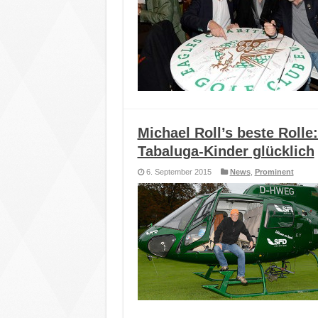
Michael Roll’s beste Rolle
Tabaluga-Kinder glücklich
6. September 2015
News
,
Prominent