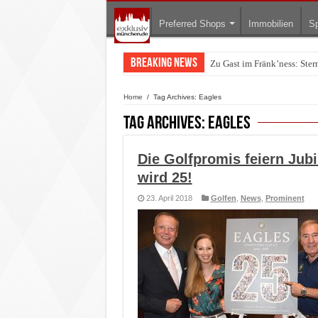
Preferred Shops
Immobilien
Sp
Breaking News
Zu Gast im Fränk’ness: Ste
Warum München gerade zum 
Home
/
Tag Archives: Eagles
Tag Archives:
Eagles
Die Golfpromis feiern Jub
wird 25!
23. April 2018
Golfen
,
News
,
Prominent