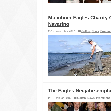
Münchner Eagles Charity G
Navarino
12. November 2017
Golfen
,
News
,
Promine
The Eagles Neujahrsempfa
10. Januar 2016
Golfen
,
News
,
Prominent