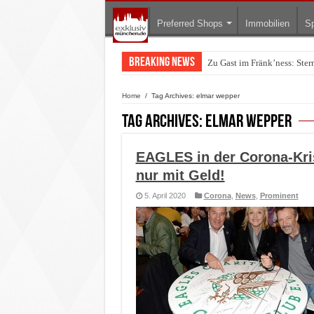
Preferred Shops
Immobilien
Sp
Breaking News
Zu Gast im Fränk’ness: Ste
Home
/
Tag Archives: elmar wepper
Tag Archives:
elmar wepper
EAGLES in der Corona-Kris
nur mit Geld!
5. April 2020
Corona
,
News
,
Prominent