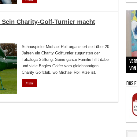
: Sein Charity-Golf-Turnier macht
Schauspieler Michael Roll organisiert seit über 20
Jahren ein Charity Golfturnier zugunsten der
Neu
Tabaluga Stiftung. Seine ganze Familie hilft dabei
MAU
Vern
Zu G
War
BMW
und viele Eagles Golfer vom gleichnamigen
Som
von 
Back
Her
Lin
Kuns
Charity Golfclub, wo Michael Roll Vize ist.
Das 
Mehr