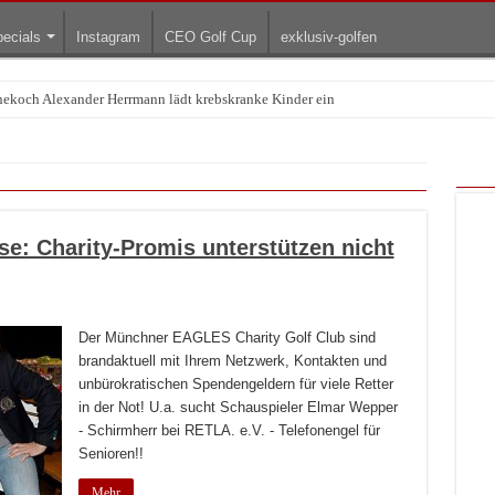
ecials
Instagram
CEO Golf Cup
exklusiv-golfen
rnekoch Alexander Herrmann lädt krebskranke Kinder ein
e: Charity-Promis unterstützen nicht
Der Münchner EAGLES Charity Golf Club sind
brandaktuell mit Ihrem Netzwerk, Kontakten und
unbürokratischen Spendengeldern für viele Retter
in der Not! U.a. sucht Schauspieler Elmar Wepper
- Schirmherr bei RETLA. e.V. - Telefonengel für
Senioren!!
Mehr