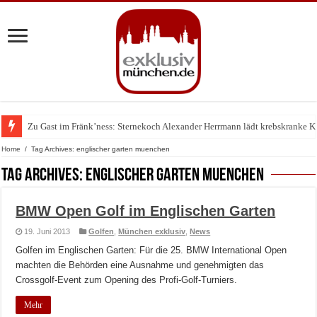
Zu Gast im Fränk’ness: Sternekoch Alexander Herrmann lädt krebskranke K
Home
/
Tag Archives: englischer garten muenchen
Tag Archives:
englischer garten muenchen
BMW Open Golf im Englischen Garten
19. Juni 2013
Golfen
,
München exklusiv
,
News
Golfen im Englischen Garten: Für die 25. BMW International Open
machten die Behörden eine Ausnahme und genehmigten das
Crossgolf-Event zum Opening des Profi-Golf-Turniers.
Mehr