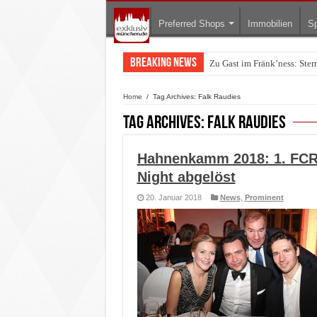
Preferred Shops
Immobilien
Sp
Breaking News
Zu Gast im Fränk’ness: Ste
Warum München gerade zum 
Home
/
Tag Archives: Falk Raudies
Tag Archives:
Falk Raudies
Hahnenkamm 2018: 1. FCR E
Night abgelöst
20. Januar 2018
News
,
Prominent