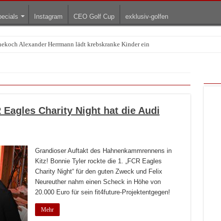
ecials
Instagram
CEO Golf Cup
exklusiv-golfen
rnekoch Alexander Herrmann lädt krebskranke Kinder ein
Treffpunkt der Lingerie-Branche wurde
agles Charity Night hat die Audi
Grandioser Auftakt des Hahnenkammrennens in
Kitz! Bonnie Tyler rockte die 1. „FCR Eagles
Charity Night“ für den guten Zweck und Felix
Neureuther nahm einen Scheck in Höhe von
20.000 Euro für sein fit4future-Projektentgegen!
Mehr