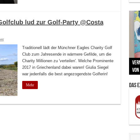
olfclub lud zur Golf-Party @Costa
nt
Traditionell lädt der Münchner Eagles Charity Golf
Club zum Jahresende in wärmere Gefilde, um die
Neu
Charity Millionen zu 'verteilen'. Welche Prominente
MAU
Vern
Zu G
War
BMW
2017 in Griechenland dabei waren! Giulia Siegel
Som
von 
Back
Her
Lin
Kuns
war jedenfalls die best angezogendste Golferin!
Das 
Mehr