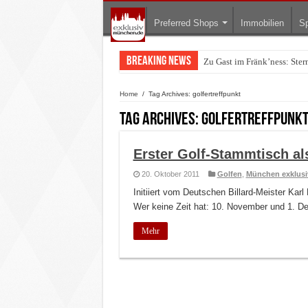
Preferred Shops
Immobilien
Sp
Breaking News
Zu Gast im Fränk’ness: Ste
Home
/
Tag Archives: golfertreffpunkt
Tag Archives:
golfertreffpunk
Erster Golf-Stammtisch al
20. Oktober 2011
Golfen
,
München exklusi
Initiiert vom Deutschen Billard-Meister Kar
Wer keine Zeit hat: 10. November und 1. D
Mehr