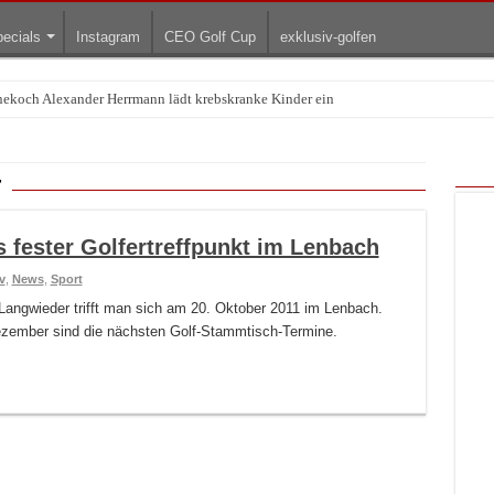
ecials
Instagram
CEO Golf Cup
exklusiv-golfen
rnekoch Alexander Herrmann lädt krebskranke Kinder ein
t
s fester Golfertreffpunkt im Lenbach
v
,
News
,
Sport
l Langwieder trifft man sich am 20. Oktober 2011 im Lenbach.
ezember sind die nächsten Golf-Stammtisch-Termine.