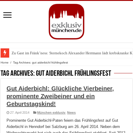
Zu Gast im Fränk’ness: Sternekoch Alexander Herrmann lädt krebskranke K
Warum München gerade zum Treffpunkt der Lingerie-Branche wurde
Home
/
Tag Archives: gut aiderbichl frühlingsfest
Tag Archives:
gut aiderbichl frühlingsfest
Gut Aiderbichl: Glückliche Vierbeiner,
prominente Zweibeiner und ein
Geburtstagskind!
27. April 2014
München exklusiv
,
News
Prominente Gut Aiderbichl-Paten feiern das Frühlingsfest auf Gut
Aiderbichl in Henndorf bei Salzburg am 26. April 2014. Neben dem
Weihnachtsmarkt hat sich auch das Frühlingsfest etabliert. Seit 2012