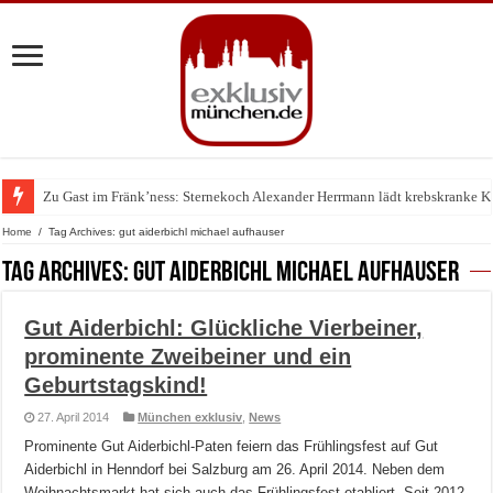
Zu Gast im Fränk’ness: Sternekoch Alexander Herrmann lädt krebskranke K
Home
/
Tag Archives: gut aiderbichl michael aufhauser
Tag Archives:
gut aiderbichl michael aufhauser
Gut Aiderbichl: Glückliche Vierbeiner,
prominente Zweibeiner und ein
Geburtstagskind!
27. April 2014
München exklusiv
,
News
Prominente Gut Aiderbichl-Paten feiern das Frühlingsfest auf Gut
Aiderbichl in Henndorf bei Salzburg am 26. April 2014. Neben dem
Weihnachtsmarkt hat sich auch das Frühlingsfest etabliert. Seit 2012