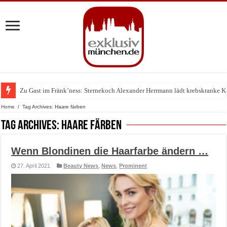
Zu Gast im Fränk’ness: Sternekoch Alexander Herrmann lädt krebskranke K
Warum München gerade zum Treffpunkt der Lingerie-Branche wurde
Home
/
Tag Archives: Haare färben
Tag Archives:
Haare färben
Wenn Blondinen die Haarfarbe ändern …
27. April 2021
Beauty News
,
News
,
Prominent