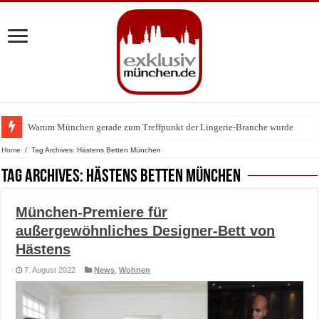
Warum München gerade zum Treffpunkt der Lingerie-Branche wurde
BMW Art Cars in München: Warum die rollenden Kunstwerke bis heute einz
Home
/
Tag Archives: Hästens Betten München
Tag Archives:
Hästens Betten München
München-Premiere für
außergewöhnliches Designer-Bett von
Hästens
7. August 2022
News
,
Wohnen