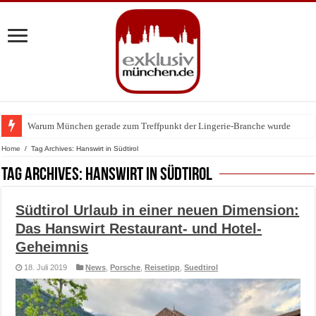
Warum München gerade zum Treffpunkt der Lingerie-Branche wurde
BMW Art Cars in München: Warum die rollenden Kunstwerke bis heute einz
Home
/
Tag Archives: Hanswirt in Südtirol
Tag Archives:
Hanswirt in Südtirol
Südtirol Urlaub in einer neuen Dimension:
Das Hanswirt Restaurant- und Hotel-
Geheimnis
18. Juli 2019
News
,
Porsche
,
Reisetipp
,
Suedtirol