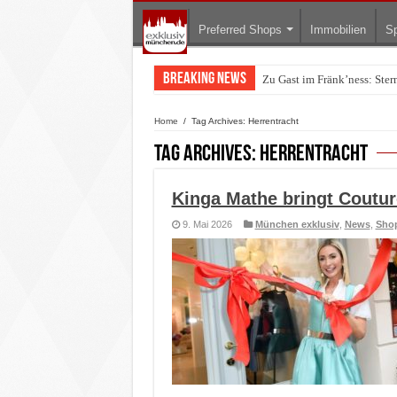
Preferred Shops
Immobilien
Sp
Breaking News
Zu Gast im Fränk’ness: Ste
Warum München gerade zum 
Home
/
Tag Archives: Herrentracht
Tag Archives:
Herrentracht
Kinga Mathe bringt Coutur
9. Mai 2026
München exklusiv
,
News
,
Sho