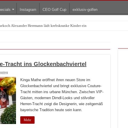
ecials
Instagram
CEO Golf Cup
exklusiv-golfen
rnekoch Alexander Herrmann lädt krebskranke Kinder ein
Treffpunkt der Lingerie-Branche wurde
e-Tracht ins Glockenbachviertel
pping
Kinga Mathe eröffnet ihren neuen Store im
Glockenbachviertel und bringt exklusive Couture-
Tracht mitten ins urbane München. Zwischen VIP-
Gästen, modernen Dirndl-Looks und stilvoller
Herren-Tracht zeigt die Designerin, wie zeitgemäß
bayerische Tradition heute sein kann.
Mehr