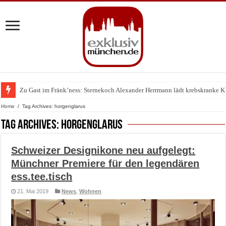
Zu Gast im Fränk’ness: Sternekoch Alexander Herrmann lädt krebskranke K
Warum München gerade zum Treffpunkt der Lingerie-Branche wurde
Home
/
Tag Archives: horgenglarus
Tag Archives:
horgenglarus
Schweizer Designikone neu aufgelegt:
Münchner Premiere für den legendären
ess.tee.tisch
21. Mai 2019
News
,
Wohnen