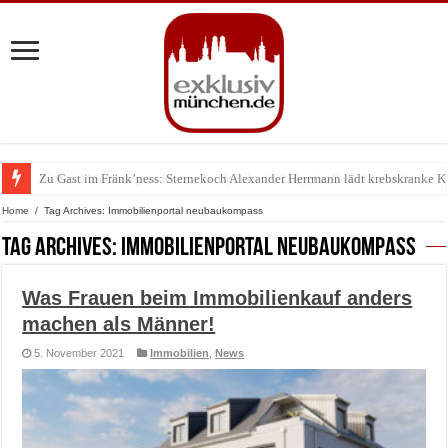
Zu Gast im Fränk’ness: Sternekoch Alexander Herrmann lädt krebskranke K
Warum München gerade zum Treffpunkt der Lingerie-Branche wurde
Home
/
Tag Archives: Immobilienportal neubaukompass
Tag Archives:
Immobilienportal neubaukompass
Was Frauen beim Immobilienkauf anders
machen als Männer!
5. November 2021
Immobilien
,
News