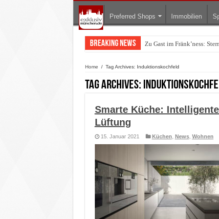
Preferred Shops
Immobilien
Sp
Breaking News
Zu Gast im Fränk’ness: Ste
Warum München gerade zum 
Home
/
Tag Archives: Induktionskochfeld
Tag Archives:
Induktionskochfe
Smarte Küche: Intelligente
Lüftung
15. Januar 2021
Küchen
,
News
,
Wohnen