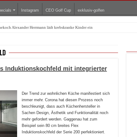
ecials
Instagram
CEO Golf Cup
exklusiv-golfen
rnekoch Alexander Herrmann lädt krebskranke Kinder ein
Treffpunkt der Lingerie-Branche wurde
ld
s Induktionskochfeld mit integrierter
Der Trend zur wohnlichen Küche manifestiert sich
immer mehr. Corona hat diesen Prozess noch
beschleunigt, dass auch Küchenhersteller in
Sachen Design, Ästhetik und Funktionalität noch
mehr gefordert werden. Gaggenau hat zum
Beispiel sein 80 cm breites Flex
Induktionskochfeld der Serie 200 perfektioniert.