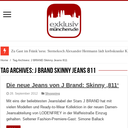
Zu Gast im Fränk’ness: Sternekoch Alexander Herrmann lädt krebskranke K
Warum München gerade zum Treffpunkt der Lingerie-Branche wurde
Home
/
Tag Archives: J BRAND Skinny Jeans 811
Tag Archives:
J BRAND Skinny Jeans 811
Die neue Jeans von J Brand: Skinny ‚811‘
28. September 2012
Shopping
Mit eins der beliebtesten Jeanslabel der Stars J BRAND hat mit
vielen Modellen und Ready-to-Wear Kollektion in der neuen Damen-
Jeansabteilung von LODENFREY in der Maffeistraße Einzug
gehalten. Seltener Fashion-Premiere-Gast: Simone Ballack