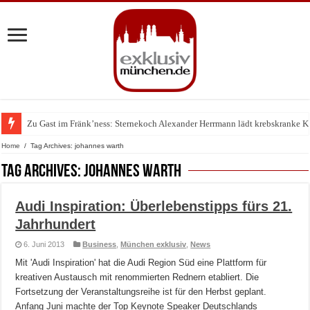
Zu Gast im Fränk’ness: Sternekoch Alexander Herrmann lädt krebskranke K
Home
/
Tag Archives: johannes warth
Tag Archives:
johannes warth
Audi Inspiration: Überlebenstipps fürs 21.
Jahrhundert
6. Juni 2013
Business
,
München exklusiv
,
News
Mit 'Audi Inspiration' hat die Audi Region Süd eine Plattform für
kreativen Austausch mit renommierten Rednern etabliert. Die
Fortsetzung der Veranstaltungsreihe ist für den Herbst geplant.
Anfang Juni machte der Top Keynote Speaker Deutschlands