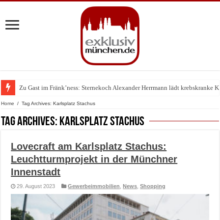
Zu Gast im Fränk’ness: Sternekoch Alexander Herrmann lädt krebskranke K
Warum München gerade zum Treffpunkt der Lingerie-Branche wurde
Home
/
Tag Archives: Karlsplatz Stachus
Tag Archives:
Karlsplatz Stachus
Lovecraft am Karlsplatz Stachus:
Leuchtturmprojekt in der Münchner
Innenstadt
29. August 2023
Gewerbeimmobilien
,
News
,
Shopping