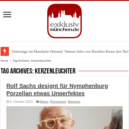
Vernissage im Mandarin Oriental: Warum Julia von Kienlins Kunst den Nerv u
Home
/
Tag Archives: Kerzenleuchter
Tag Archives:
Kerzenleuchter
Rolf Sachs designt für Nymphenburg
Porzellan etwas Unperfektes
8. Oktober 2023
News
,
Prominent
,
Wohnen