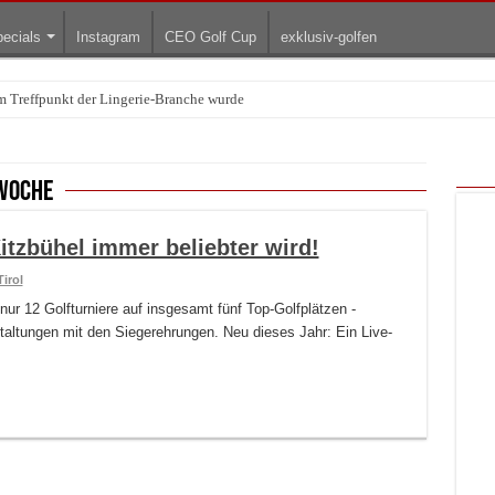
ecials
Instagram
CEO Golf Cup
exklusiv-golfen
Treffpunkt der Lingerie-Branche wurde
arum die rollenden Kunstwerke bis heute einzigartig sind
woche
itzbühel immer beliebter wird!
Tirol
nur 12 Golfturniere auf insgesamt fünf Top-Golfplätzen -
taltungen mit den Siegerehrungen. Neu dieses Jahr: Ein Live-