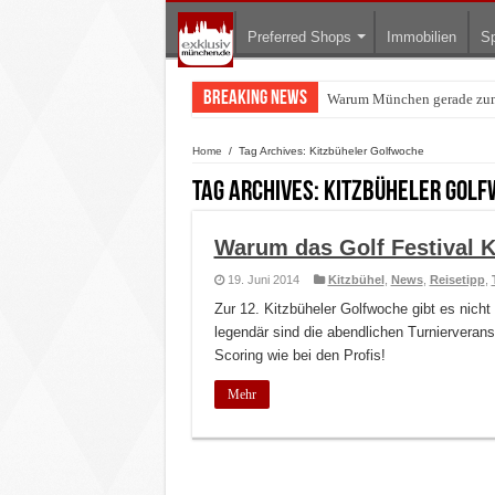
Preferred Shops
Immobilien
Sp
Breaking News
Warum München gerade zum 
BMW Art Cars in München: W
Home
/
Tag Archives: Kitzbüheler Golfwoche
Tag Archives:
Kitzbüheler Golf
Warum das Golf Festival K
19. Juni 2014
Kitzbühel
,
News
,
Reisetipp
,
Zur 12. Kitzbüheler Golfwoche gibt es nicht 
legendär sind die abendlichen Turnierverans
Scoring wie bei den Profis!
Mehr