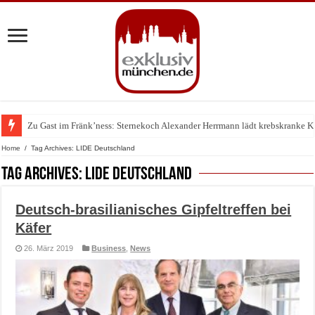
Zu Gast im Fränk’ness: Sternekoch Alexander Herrmann lädt krebskranke K
Warum München gerade zum Treffpunkt der Lingerie-Branche wurde
Home
/
Tag Archives: LIDE Deutschland
Tag Archives:
LIDE Deutschland
Deutsch-brasilianisches Gipfeltreffen bei
Käfer
26. März 2019
Business
,
News