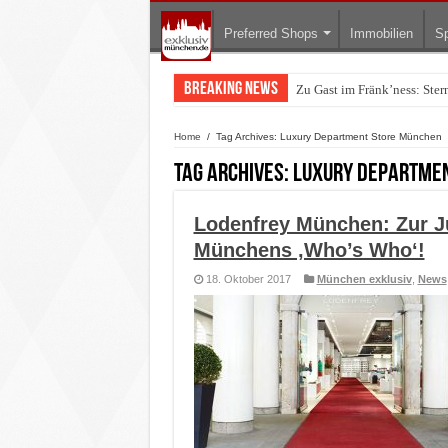
Preferred Shops
Immobilien
Sp
Breaking News
Zu Gast im Fränk’ness: Ste
Warum München gerade zum 
Home
/
Tag Archives: Luxury Department Store München
Tag Archives:
Luxury Departme
Lodenfrey München: Zur J
Münchens ‚Who’s Who‘!
18. Oktober 2017
München exklusiv
,
News