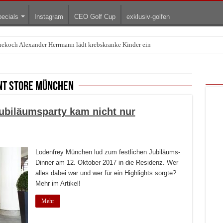
ecials
Instagram
CEO Golf Cup
exklusiv-golfen
rnekoch Alexander Herrmann lädt krebskranke Kinder ein
Treffpunkt der Lingerie-Branche wurde
nt Store München
ubiläumsparty kam nicht nur
Lodenfrey München lud zum festlichen Jubiläums-
Dinner am 12. Oktober 2017 in die Residenz. Wer
alles dabei war und wer für ein Highlights sorgte?
Mehr im Artikel!
Mehr