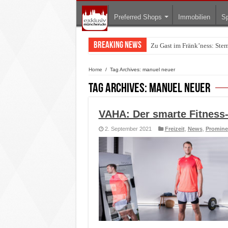
Preferred Shops
Immobilien
Sp
Breaking News
Zu Gast im Fränk’ness: Ste
Warum München gerade zum 
Home
/
Tag Archives: manuel neuer
Tag Archives:
manuel neuer
VAHA: Der smarte Fitness-
2. September 2021
Freizeit
,
News
,
Promine