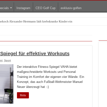
ecials
Instagram
CEO Golf Cup
exklusiv-golfen
rnekoch Alexander Herrmann lädt krebskranke Kinder ein
Treffpunkt der Lingerie-Branche wurde
Spiegel für effektive Workouts
nt
,
Sport
Der interaktive Fitness-Spiegel VAHA bietet
maßgeschneiderte Workouts und Personal
Training im Komfort der eigenen vier Wände. Ein
Konzept, das auch Fußball-Weltmeister Manuel
Neuer überzeugt hat :-)
Mehr