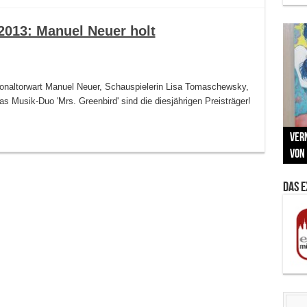
2013: Manuel Neuer holt
ionaltorwart Manuel Neuer, Schauspielerin Lisa Tomaschewsky,
 Musik-Duo 'Mrs. Greenbird' sind die diesjährigen Preisträger!
Neu
MAU
Vern
Zu G
War
BMW
Som
von 
Back
Her
Lin
Kuns
Das 