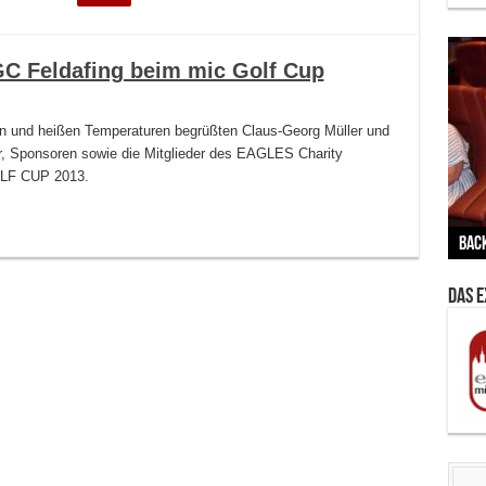
GC Feldafing beim mic Golf Cup
n und heißen Temperaturen begrüßten Claus-Georg Müller und
, Sponsoren sowie die Mitglieder des EAGLES Charity
OLF CUP 2013.
Vern
Zu G
War
BMW
Wär
von 
Back
Her
Lin
Kuns
Ent
Das 