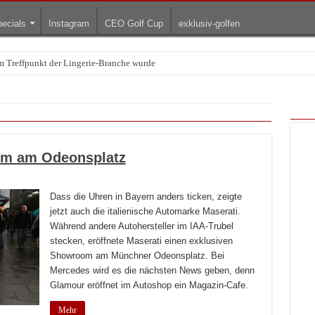
ecials
Instagram
CEO Golf Cup
exklusiv-golfen
Treffpunkt der Lingerie-Branche wurde
arum die rollenden Kunstwerke bis heute einzigartig sind
om am Odeonsplatz
Dass die Uhren in Bayern anders ticken, zeigte
jetzt auch die italienische Automarke Maserati.
Während andere Autohersteller im IAA-Trubel
stecken, eröffnete Maserati einen exklusiven
Showroom am Münchner Odeonsplatz. Bei
Mercedes wird es die nächsten News geben, denn
Glamour eröffnet im Autoshop ein Magazin-Cafe.
Mehr