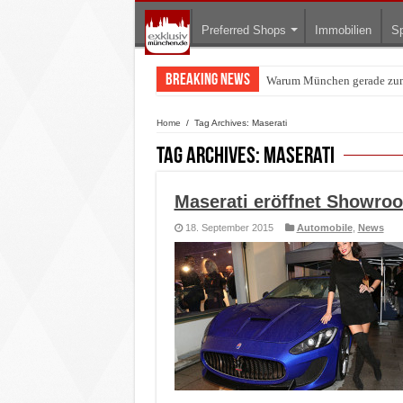
Preferred Shops
Immobilien
Sp
Breaking News
Warum München gerade zum 
BMW Art Cars in München: W
Home
/
Tag Archives: Maserati
Tag Archives:
Maserati
Maserati eröffnet Showro
18. September 2015
Automobile
,
News