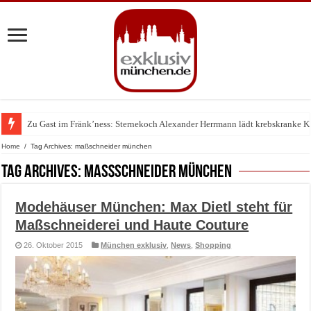
Zu Gast im Fränk’ness: Sternekoch Alexander Herrmann lädt krebskranke K
Warum München gerade zum Treffpunkt der Lingerie-Branche wurde
Home
/
Tag Archives: maßschneider münchen
Tag Archives:
maßschneider münchen
Modehäuser München: Max Dietl steht für
Maßschneiderei und Haute Couture
26. Oktober 2015
München exklusiv
,
News
,
Shopping