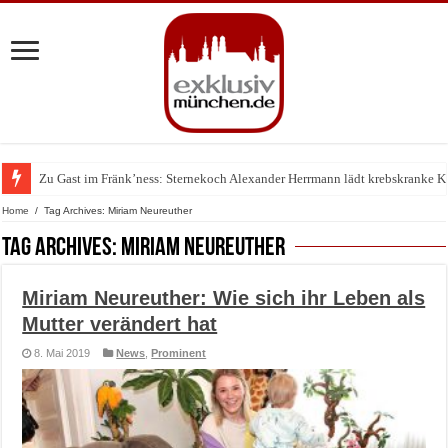
Zu Gast im Fränk’ness: Sternekoch Alexander Herrmann lädt krebskranke K
Warum München gerade zum Treffpunkt der Lingerie-Branche wurde
Home
/
Tag Archives: Miriam Neureuther
Tag Archives:
Miriam Neureuther
Miriam Neureuther: Wie sich ihr Leben als
Mutter verändert hat
8. Mai 2019
News
,
Prominent