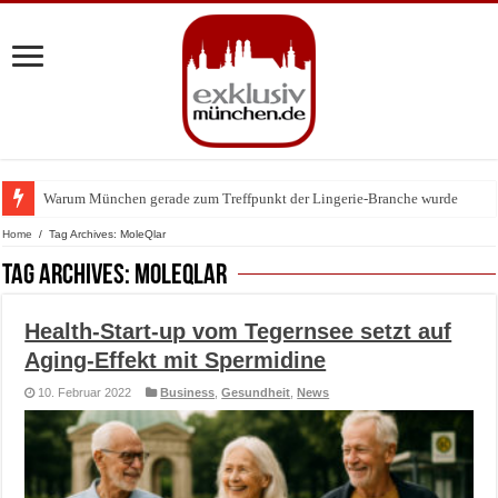
Warum München gerade zum Treffpunkt der Lingerie-Branche wurde
BMW Art Cars in München: Warum die rollenden Kunstwerke bis heute einz
Home
/
Tag Archives: MoleQlar
Tag Archives:
MoleQlar
Health-Start-up vom Tegernsee setzt auf
Aging-Effekt mit Spermidine
10. Februar 2022
Business
,
Gesundheit
,
News