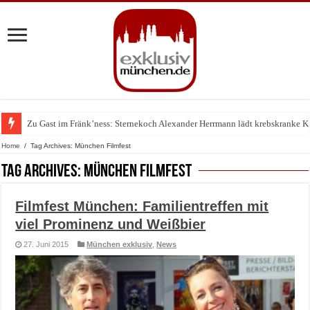
Zu Gast im Fränk’ness: Sternekoch Alexander Herrmann lädt krebskranke K
Home
/
Tag Archives: München Filmfest
Tag Archives:
München Filmfest
Filmfest München: Familientreffen mit
viel Prominenz und Weißbier
27. Juni 2015
München exklusiv
,
News