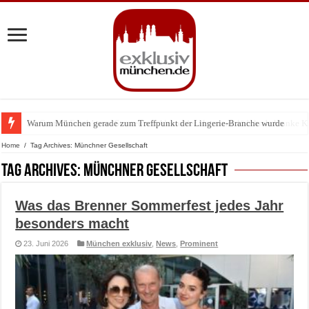
Warum München gerade zum Treffpunkt der Lingerie-Branche wurde
Home
/
Tag Archives: Münchner Gesellschaft
Tag Archives:
Münchner Gesellschaft
Was das Brenner Sommerfest jedes Jahr
besonders macht
23. Juni 2026
München exklusiv
,
News
,
Prominent