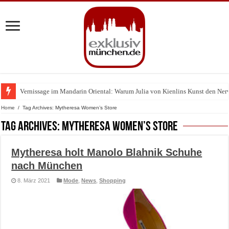
Vernissage im Mandarin Oriental: Warum Julia von Kienlins Kunst den Nerv u
Home
/
Tag Archives: Mytheresa Women’s Store
Tag Archives:
Mytheresa Women’s Store
Mytheresa holt Manolo Blahnik Schuhe
nach München
8. März 2021
Mode
,
News
,
Shopping