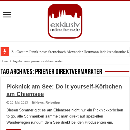
Zu Gast im Fränk’ness: Sternekoch Alexander Herrmann lädt krebskranke K
Warum München gerade zum Treffpunkt der Lingerie-Branche wurde
Home
/
Tag Archives: priener direktvermarkter
Tag Archives:
priener direktvermarkter
Picknick am See: Do it yourself-Körbchen
am Chiemsee
20. Mai 2013
News
,
Reisetipp
Diesen Sommer gibt es am Chiemsee nicht nur ein Picknickkörbchen
to go, alle Schmankerl sammelt man direkt auf speziellen
Wanderwegen rundum dem See direkt bei den Produzenten ein.