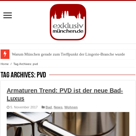
Warum München gerade zum Treffpunkt der Lingerie-Branche wurde
Home
/
Tag Archives: pvd
Tag Archives:
pvd
Armaturen Trend: PVD ist der neue Bad-
Luxus
5. November 2017
Bad
,
News
,
Wohnen